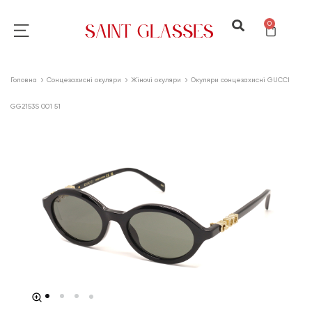
0
Головна
Сонцезахисні окуляри
Жіночі окуляри
Окуляри сонцезахисні GUCCI
GG2153S 001 51