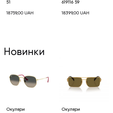
51
619116 59
18759,00
UAH
18399,00
UAH
Новинки
Окуляри
Окуляри