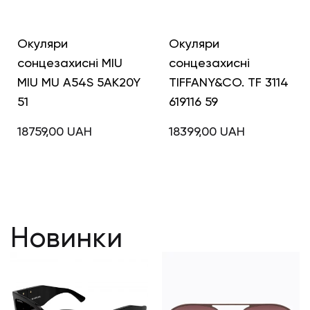
Окуляри
Окуляри
сонцезахисні MIU
сонцезахисні
MIU MU A54S 5AK20Y
TIFFANY&CO. TF 3114
51
619116 59
18759,00
UAH
18399,00
UAH
Новинки