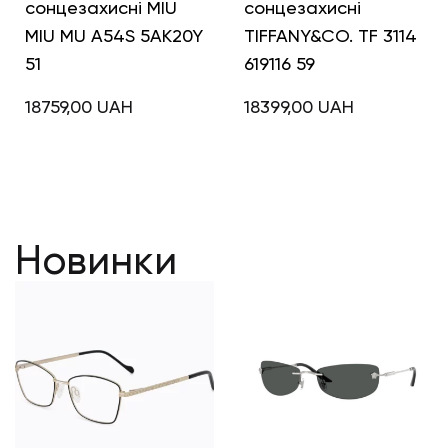
сонцезахисні MIU
сонцезахисні
MIU MU A54S 5AK20Y
TIFFANY&CO. TF 3114
51
619116 59
18759,00
UAH
18399,00
UAH
Новинки