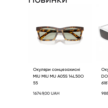
Окуляри сонцезахисні
Ок
MIU MIU MU A05S 14L50O
DO
55
618
16749,00
UAH
98