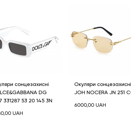
уляри сонцезахисні
Окуляри сонцезахисн
LCE&GABBANA DG
JOH NOCERA JN 251 C
7 331287 53 20 145 3N
6000,00
UAH
80,00
UAH