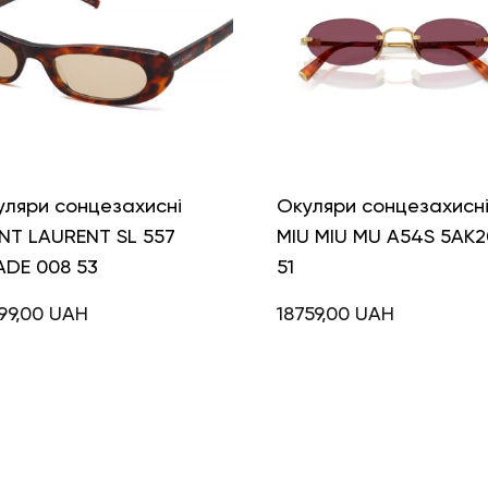
уляри сонцезахисні
Окуляри сонцезахисн
NT LAURENT SL 557
MIU MIU MU A54S 5AK2
ADE 008 53
51
99,00
UAH
18759,00
UAH