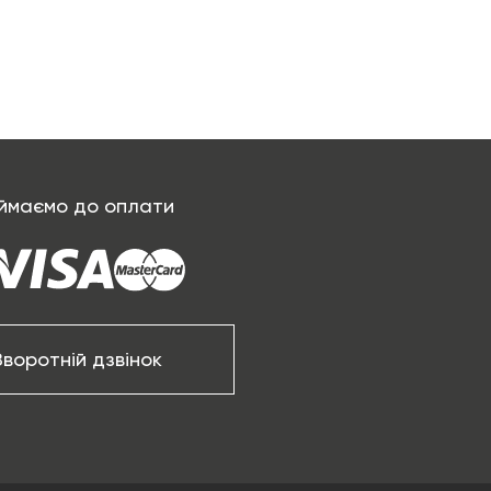
ймаємо до оплати
Зворотній дзвінок