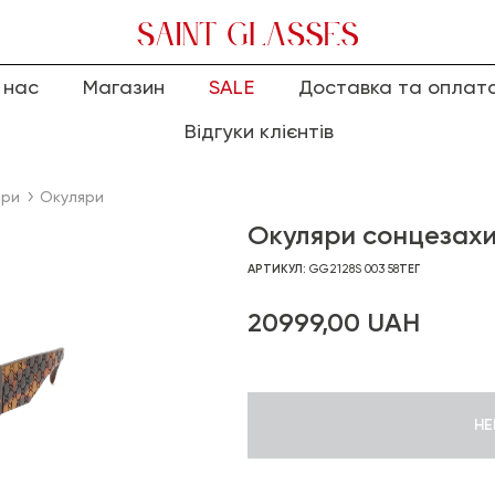
 нас
Магазин
SALE
Доставка та оплат
Відгуки клієнтів
яри
Окуляри
Окуляри сонцезахи
АРТИКУЛ:
GG2128S 003 58
ТЕГ
20999,00
UAH
НЕ