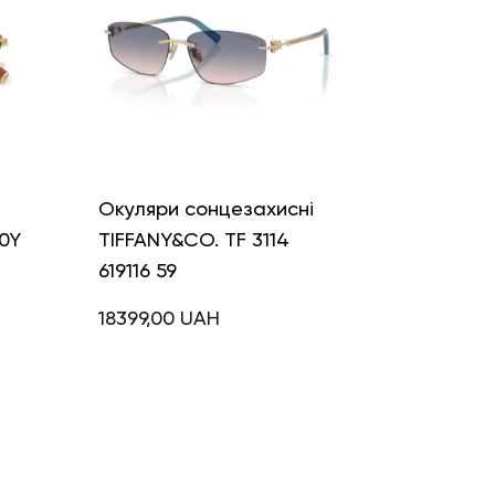
і
Окуляри сонцезахисні
0Y
TIFFANY&CO. TF 3114
619116 59
18399,00
UAH