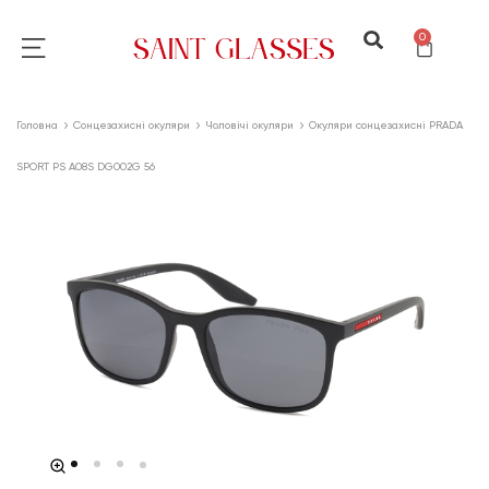
0
Головна
Сонцезахисні окуляри
Чоловічі окуляри
Окуляри сонцезахисні PRADA
SPORT PS A08S DG002G 56