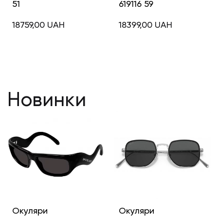
51
619116 59
18759,00
UAH
18399,00
UAH
Новинки
Окуляри
Окуляри