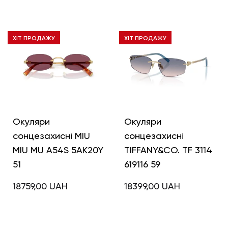
ХІТ ПРОДАЖУ
ХІТ ПРОДАЖУ
Окуляри
Окуляри
сонцезахисні MIU
сонцезахисні
MIU MU A54S 5AK20Y
TIFFANY&CO. TF 3114
51
619116 59
18759,00
UAH
18399,00
UAH