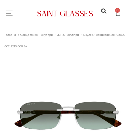
0
Головна
Сонцезахисні окуляри
Жіночі окуляри
Окуляри сонцезахисні GUCCI
GG1221S 008 56