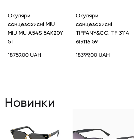
Окуляри
Окуляри
сонцезахисні MIU
сонцезахисні
MIU MU A54S 5AK20Y
TIFFANY&CO. TF 3114
51
619116 59
18759,00
UAH
18399,00
UAH
Новинки