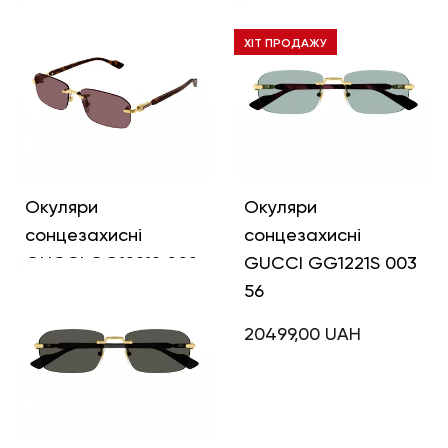
GUCCI GG1221S 006
GUCCI GG1221S 004
56
56
ХІТ ПРОДАЖУ
20499,00
UAH
22499,00
UAH
Окуляри
Окуляри
сонцезахисні
сонцезахисні
GUCCI GG1221S 002
GUCCI GG1221S 003
56
56
20499,00
UAH
20499,00
UAH