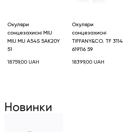
Окуляри
Окуляри
сонцезахисні MIU
сонцезахисні
MIU MU A54S 5AK20Y
TIFFANY&CO. TF 3114
51
619116 59
18759,00
UAH
18399,00
UAH
Новинки