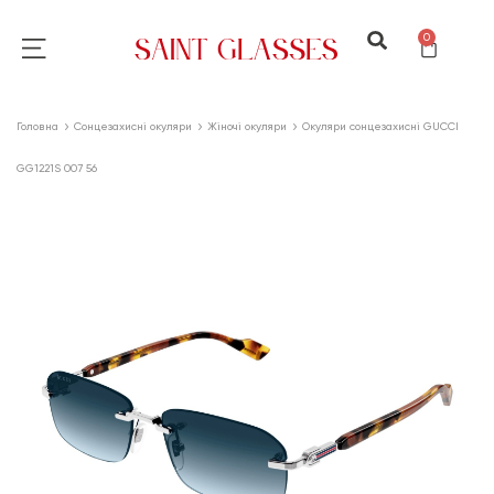
0
Головна
Сонцезахисні окуляри
Жіночі окуляри
Окуляри сонцезахисні GUCCI
GG1221S 007 56