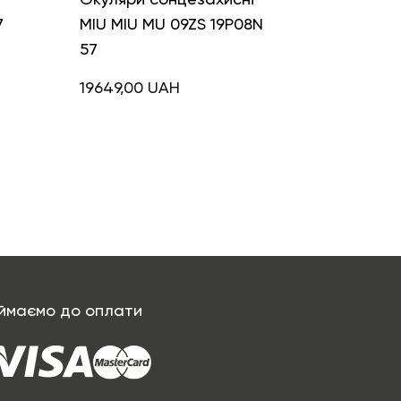
7
MIU MIU MU 09ZS 19P08N
57
19649,00
UAH
ймаємо до оплати