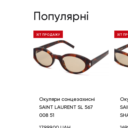
Популярні
ХІТ ПРОДАЖУ
ХІТ П
Окуляри сонцезахисні
Ок
SAINT LAURENT SL 567
SAI
008 51
SH
17999,00
UAH
169