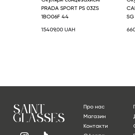
PRADA SPORT PS 03ZS
CA
1BO06F 44
SG
15409,00
UAH
66
Про нас
Магазин
Контакти