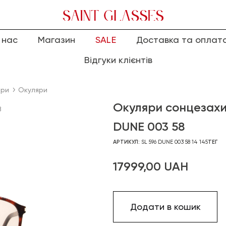
 нас
Магазин
SALE
Доставка та оплат
Відгуки клієнтів
яри
Окуляри
Окуляри сонцезахи
8
DUNE 003 58
АРТИКУЛ:
SL 596 DUNE 003 58 14 145
ТЕГ
17999,00
UAH
Додати в кошик