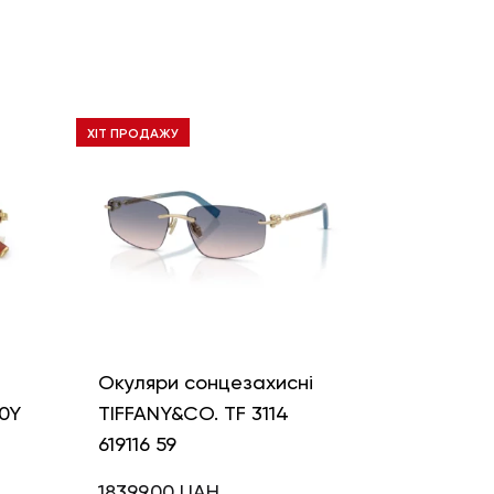
ХІТ ПРОДАЖУ
і
Окуляри сонцезахисні
0Y
TIFFANY&CO. TF 3114
619116 59
18399,00
UAH