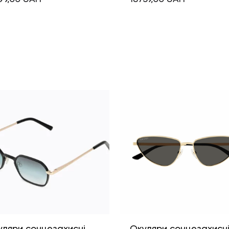
уляри сонцезахисні
Окуляри сонцезахисн