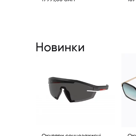
Новинки
Окуляри сонцезахисні
Ок