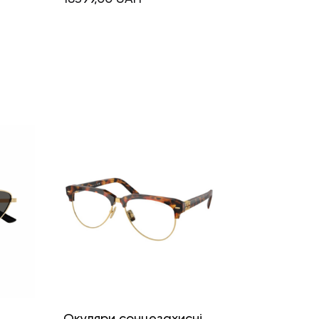
і
Окуляри сонцезахисні