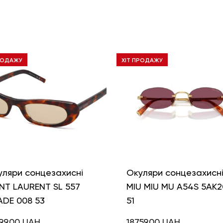
РОДАЖУ
ХІТ ПРОДАЖУ
уляри сонцезахисні
Окуляри сонцезахисн
NT LAURENT SL 557
MIU MIU MU A54S 5AK2
ADE 008 53
51
99,00
UAH
18759,00
UAH