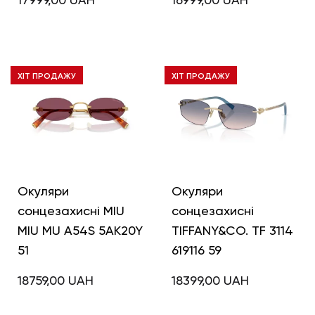
ХІТ ПРОДАЖУ
ХІТ ПРОДАЖУ
Окуляри
Окуляри
сонцезахисні MIU
сонцезахисні
MIU MU A54S 5AK20Y
TIFFANY&CO. TF 3114
51
619116 59
18759,00
UAH
18399,00
UAH