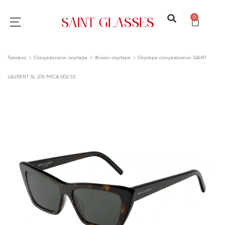
0
Головна
Сонцезахисні окуляри
Жіночі окуляри
Окуляри сонцезахисні SAINT
LAURENT SL 276 MICA 002 53