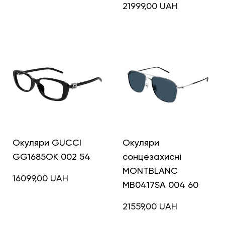
21999,00
UAH
Окуляри GUCCI
Окуляри
GG1685OK 002 54
сонцезахисні
MONTBLANC
16099,00
UAH
MB0417SA 004 60
21559,00
UAH