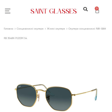
0
Головна
Сонцезахисні окуляри
Жіночі окуляри
Окуляри сонцезахисні RAY-BAN
RB 3548N 91233M 54