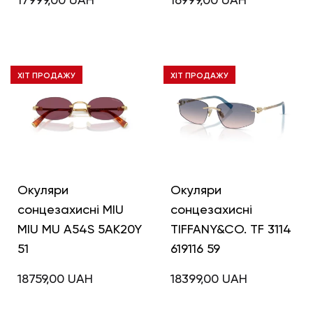
ХІТ ПРОДАЖУ
ХІТ ПРОДАЖУ
Окуляри
Окуляри
сонцезахисні MIU
сонцезахисні
MIU MU A54S 5AK20Y
TIFFANY&CO. TF 3114
51
619116 59
18759,00
UAH
18399,00
UAH