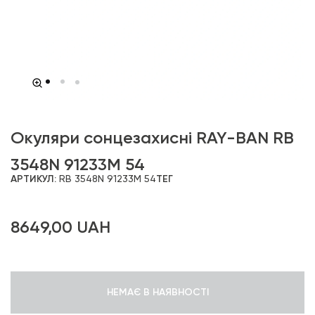
Окуляри сонцезахисні RAY-BAN RB
3548N 91233M 54
АРТИКУЛ:
RB 3548N 91233M 54
ТЕГ
8649,00
UAH
НЕМАЄ В НАЯВНОСТІ