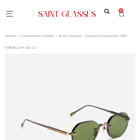
0
Головна
Сонцезахисні окуляри
Жіночі окуляри
Окуляри сонцезахисні SATO
TEREBELLUM I AG/LG