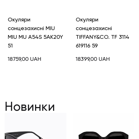
Окуляри
Окуляри
сонцезахисні MIU
сонцезахисні
MIU MU A54S 5AK20Y
TIFFANY&CO. TF 3114
51
619116 59
18759,00
UAH
18399,00
UAH
Новинки