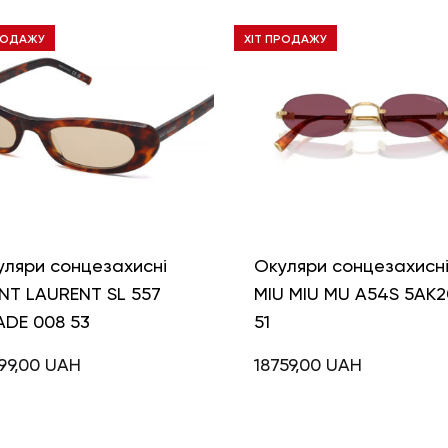
РОДАЖУ
ХІТ ПРОДАЖУ
уляри сонцезахисні
Окуляри сонцезахисн
NT LAURENT SL 557
MIU MIU MU A54S 5AK2
ADE 008 53
51
99,00
UAH
18759,00
UAH