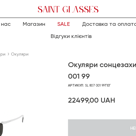
 нас
Магазин
SALE
Доставка та оплат
Відгуки клієнтів
яри
Окуляри
Окуляри сонцезахи
001 99
АРТИКУЛ:
SL 807 001 99
ТЕГ
22499,00
UAH
НЕ