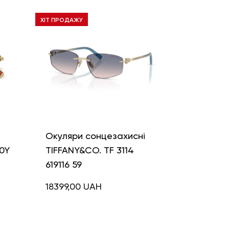
ХІТ ПРОДАЖУ
і
Окуляри сонцезахисні
0Y
TIFFANY&CO. TF 3114
619116 59
18399,00
UAH