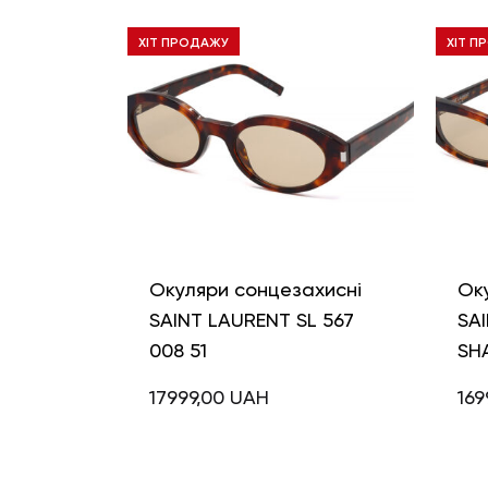
ХІТ ПРОДАЖУ
ХІТ П
Окуляри сонцезахисні
Ок
SAINT LAURENT SL 567
SAI
008 51
SH
17999,00
UAH
169