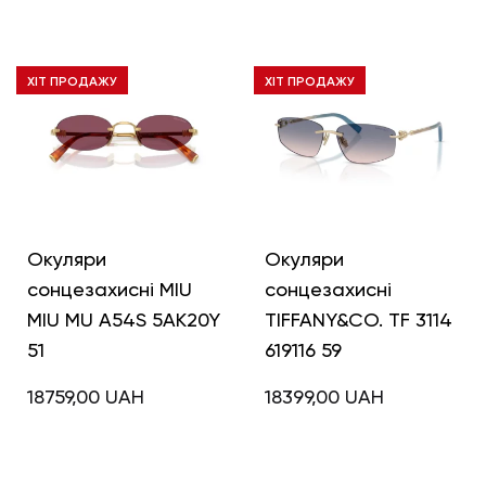
ХІТ ПРОДАЖУ
ХІТ ПРОДАЖУ
Окуляри
Окуляри
сонцезахисні MIU
сонцезахисні
MIU MU A54S 5AK20Y
TIFFANY&CO. TF 3114
51
619116 59
18759,00
UAH
18399,00
UAH