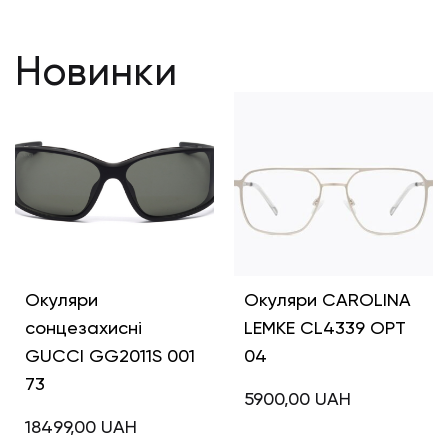
Новинки
Окуляри
Окуляри CAROLINA
сонцезахисні
LEMKE CL4339 OPT
GUCCI GG2011S 001
04
73
5900,00
UAH
18499,00
UAH