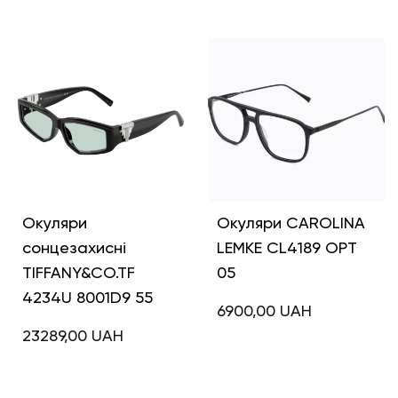
Окуляри
Окуляри CAROLINA
сонцезахисні
LEMKE CL4189 OPT
TIFFANY&CO.TF
05
4234U 8001D9 55
6900,00
UAH
23289,00
UAH