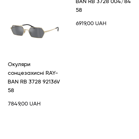
BAN RB 3728 003/80
BAN RB 3728 004/84
58
58
6919,00
UAH
6919,00
UAH
Окуляри
сонцезахисні RAY-
BAN RB 3728 92136V
58
7849,00
UAH