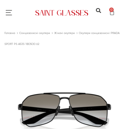
0
Головна
Сонцезахисні окуляри
Жіночі окуляри
Окуляри сонцезахисні PRADA
SPORT PS A53S 1BO5O0 62