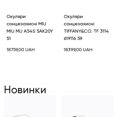
Окуляри
Окуляри
сонцезахисні MIU
сонцезахисні
MIU MU A54S 5AK20Y
TIFFANY&CO. TF 3114
51
619116 59
18759,00
UAH
18399,00
UAH
Новинки