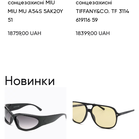
сонцезахисні MIU
сонцезахисні
MIU MU A54S 5AK20Y
TIFFANY&CO. TF 3114
51
619116 59
18759,00
UAH
18399,00
UAH
Новинки