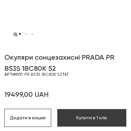
Окуляри сонцезахисні PRADA PR
B53S 1BC80K 52
АРТИКУЛ:
PR B53S 1BC80K 52
ТЕГ
19499,00
UAH
Додати в кошик
Купити в 1 клік