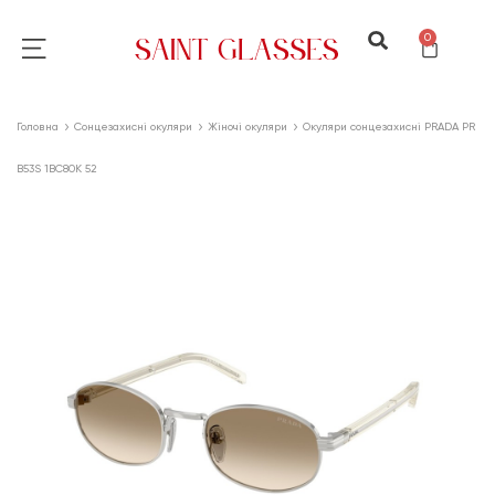
0
Головна
Сонцезахисні окуляри
Жіночі окуляри
Окуляри сонцезахисні PRADA PR
B53S 1BC80K 52