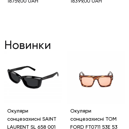
18759,00
UAH
18399,00
UAH
Новинки
Окуляри
Окуляри
сонцезахисні SAINT
сонцезахисні TOM
LAURENT SL 658 001
FORD FT0711 53E 53