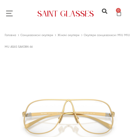
0
Головна
Сонцезахисні окуляри
Жіночі окуляри
Окуляри сонцезахисні MIU MIU
MU A56S 5AK08N 66