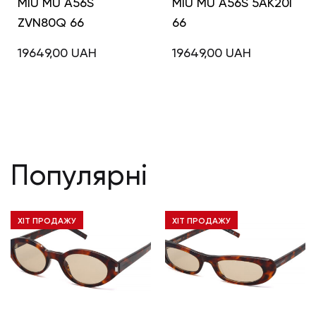
MIU MU A56S
MIU MU A56S 5AK20I
ZVN80Q 66
66
19649,00
UAH
19649,00
UAH
Популярні
ХІТ ПРОДАЖУ
ХІТ ПРОДАЖУ