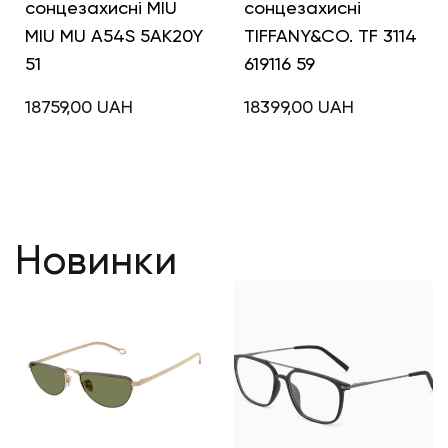
сонцезахисні MIU
сонцезахисні
MIU MU A54S 5AK20Y
TIFFANY&CO. TF 3114
51
619116 59
18759,00
UAH
18399,00
UAH
Новинки