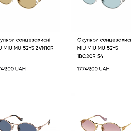
уляри сонцезахисні
Окуляри сонцезахис
U MIU MU 52YS ZVN10R
MIU MIU MU 52YS
1BC20R 54
749,00
UAH
17749,00
UAH