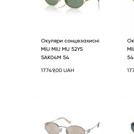
Окуляри сонцезахисні
Ок
MIU MIU MU 52YS
MI
5AK04M 54
54
17749,00
UAH
17