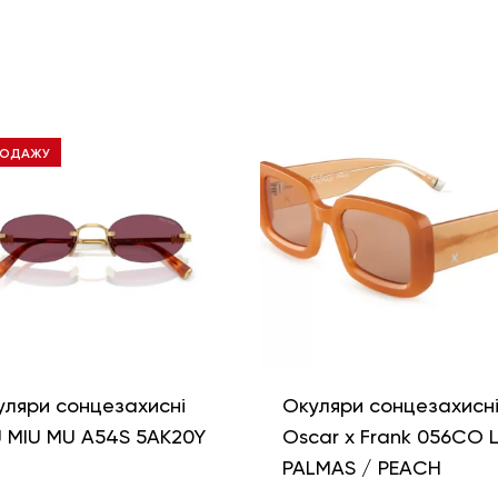
РОДАЖУ
уляри сонцезахисні
Окуляри сонцезахисн
U MIU MU A54S 5AK20Y
Oscar x Frank 056CO 
PALMAS / PEACH