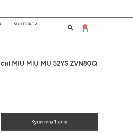
а
Контакти
0
сні MIU MIU MU 52YS ZVN80Q
Купити в 1 клік