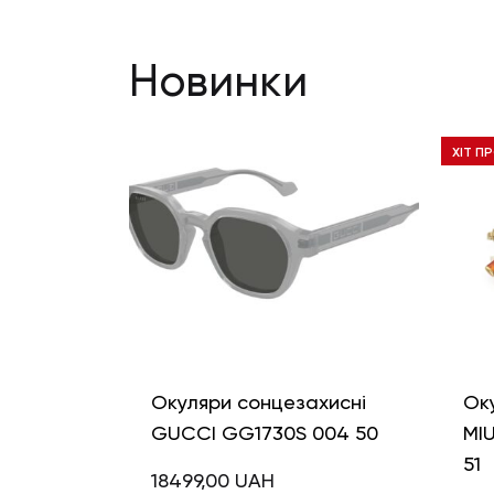
Новинки
ХІТ П
Окуляри сонцезахисні
Ок
GUCCI GG1730S 004 50
MI
51
18499,00
UAH