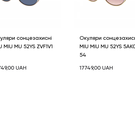
уляри сонцезахисні
Окуляри сонцезахис
U MIU MU 52YS ZVF1V1
MIU MIU MU 52YS 5AK
54
749,00
UAH
17749,00
UAH