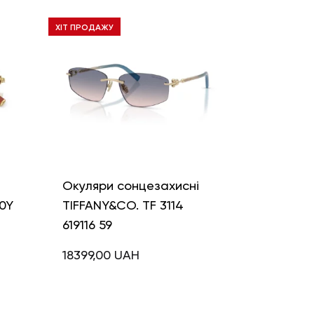
ХІТ ПРОДАЖУ
і
Окуляри сонцезахисні
0Y
TIFFANY&CO. TF 3114
619116 59
18399,00
UAH