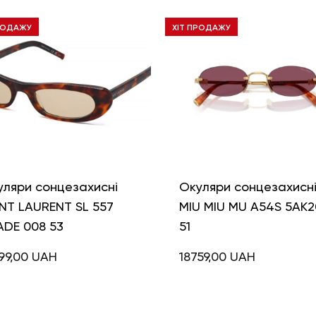
РОДАЖУ
ХІТ ПРОДАЖУ
уляри сонцезахисні
Окуляри сонцезахисн
NT LAURENT SL 557
MIU MIU MU A54S 5AK2
ADE 008 53
51
99,00
UAH
18759,00
UAH