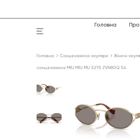
Головна
Про
Головна
Сонцезахисні окуляри
Жіночі окул
сонцезахисні MIU MIU MU 52YS ZVN80Q 54