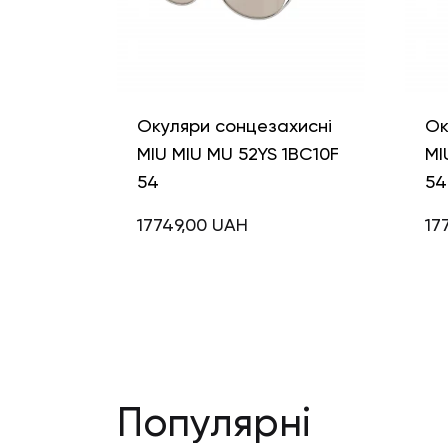
Окуляри сонцезахисні
Ок
MIU MIU MU 52YS 1BC10F
MI
54
54
17749,00
UAH
17
Популярні