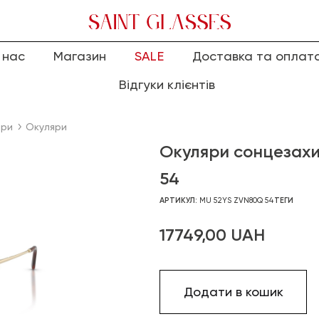
 нас
Магазин
SALE
Доставка та оплат
Відгуки клієнтів
яри
Окуляри
Окуляри сонцезахи
54
АРТИКУЛ:
MU 52YS ZVN80Q 54
ТЕГИ
17749,00
UAH
Додати в кошик