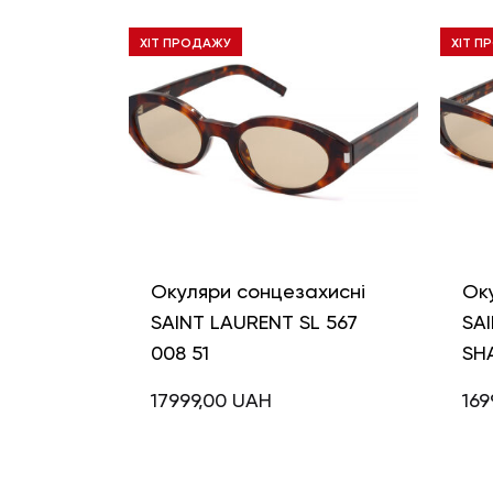
ХІТ ПРОДАЖУ
ХІТ П
Окуляри сонцезахисні
Ок
SAINT LAURENT SL 567
SAI
008 51
SH
17999,00
UAH
169