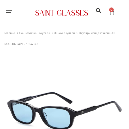
0
Головна
Сонцезахисні окуляри
Жіночі окуляри
Окуляри сонцезахисні JOH
NOCERA RAPT JN 274 C01