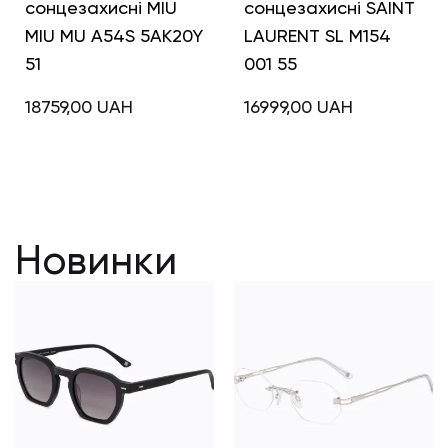
сонцезахисні MIU
сонцезахисні SAINT
MIU MU A54S 5AK20Y
LAURENT SL M154
51
001 55
18759,00
UAH
16999,00
UAH
Новинки