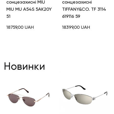
сонцезахисні MIU
сонцезахисні
MIU MU A54S 5AK20Y
TIFFANY&CO. TF 3114
51
619116 59
18759,00
UAH
18399,00
UAH
Новинки