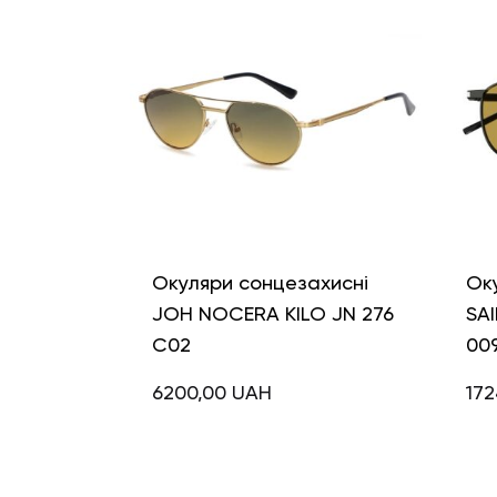
Окуляри сонцезахисні
Ок
JOH NOCERA KILO JN 276
SAI
C02
009
6200,00
UAH
172