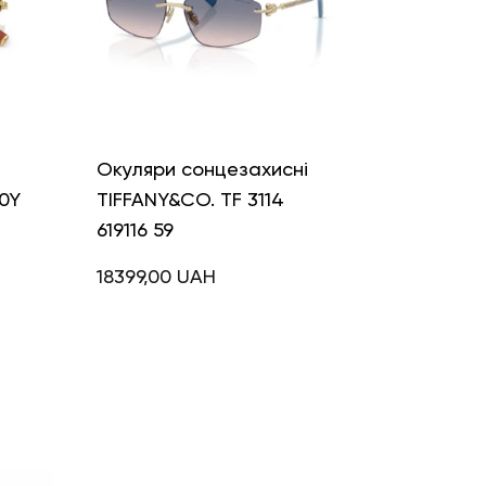
і
Окуляри сонцезахисні
0Y
TIFFANY&CO. TF 3114
619116 59
18399,00
UAH