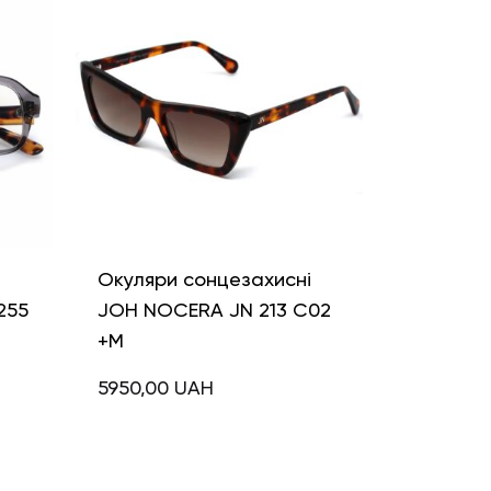
і
Окуляри сонцезахисні
255
JOH NOCERA JN 213 C02
+M
5950,00
UAH