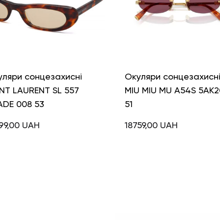
уляри сонцезахисні
Окуляри сонцезахисн
NT LAURENT SL 557
MIU MIU MU A54S 5AK2
ADE 008 53
51
99,00
UAH
18759,00
UAH