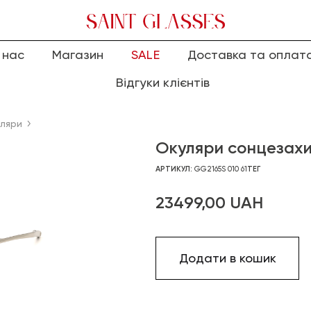
 нас
Магазин
SALE
Доставка та оплат
Відгуки клієнтів
уляри
Окуляри сонцезахи
АРТИКУЛ:
GG2165S 010 61
ТЕГ
23499,00
UAH
Додати в кошик