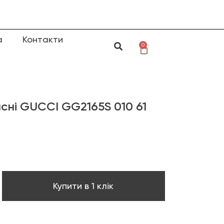
а
Контакти
0
сні GUCCI GG2165S 010 61
Купити в 1 клік