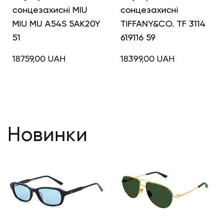
сонцезахисні MIU
сонцезахисні
MIU MU A54S 5AK20Y
TIFFANY&CO. TF 3114
51
619116 59
18759,00
UAH
18399,00
UAH
Новинки