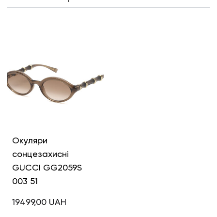
Інші кольори
Окуляри
сонцезахисні
GUCCI GG2059S
003 51
19499,00
UAH