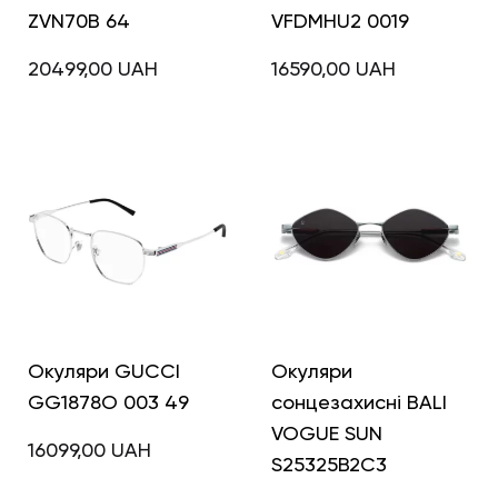
ZVN70B 64
VFDMHU2 0019
20499,00
UAH
16590,00
UAH
Окуляри GUCCI
Окуляри
GG1878O 003 49
сонцезахисні BALI
VOGUE SUN
16099,00
UAH
S25325B2C3