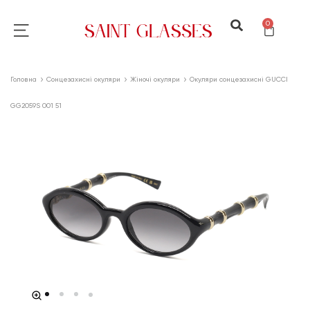
0
Головна
Сонцезахисні окуляри
Жіночі окуляри
Окуляри сонцезахисні GUCCI
GG2059S 001 51