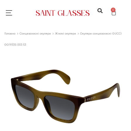
0
Головна
Сонцезахисні окуляри
Жіночі окуляри
Окуляри сонцезахисні GUCCI
GG1933S 003 53