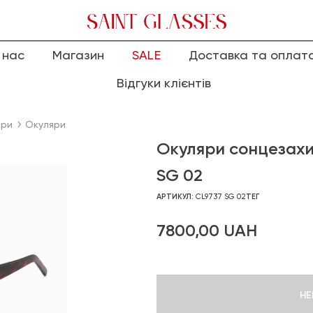
 нас
Магазин
SALE
Доставка та оплат
Відгуки клієнтів
яри
Окуляри
Окуляри сонцезахи
SG 02
АРТИКУЛ:
CL9737 SG 02
ТЕГ
7800,00
UAH
НЕ