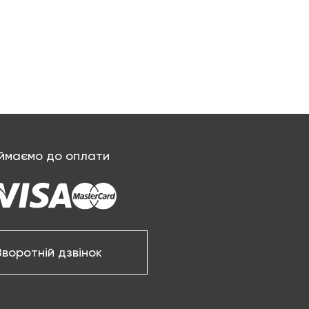
ймаємо до оплати
Зворотній дзвінок