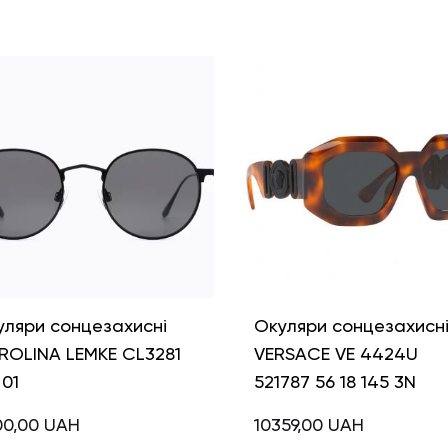
уляри сонцезахисні
Окуляри сонцезахисн
ROLINA LEMKE CL3281
VERSACE VE 4424U
01
521787 56 18 145 3N
00,00
UAH
10359,00
UAH