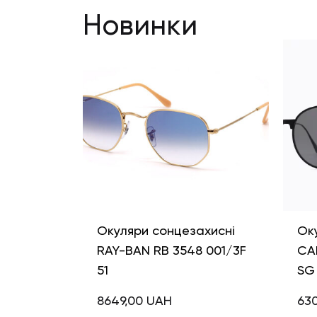
Новинки
Окуляри сонцезахисні
Ок
RAY-BAN RB 3548 001/3F
CA
51
SG 
8649,00
UAH
63