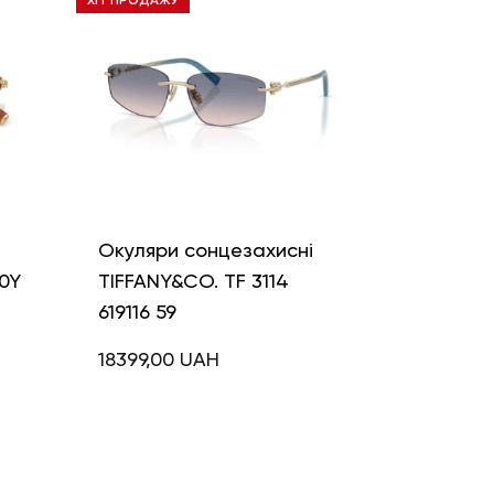
ХІТ ПРОДАЖУ
і
Окуляри сонцезахисні
0Y
TIFFANY&CO. TF 3114
619116 59
18399,00
UAH