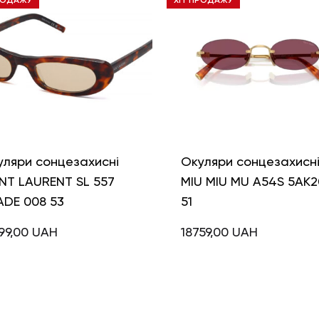
РОДАЖУ
ХІТ ПРОДАЖУ
уляри сонцезахисні
Окуляри сонцезахисн
NT LAURENT SL 557
MIU MIU MU A54S 5AK2
ADE 008 53
51
99,00
UAH
18759,00
UAH