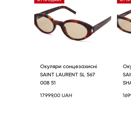
ХІТ ПРОДАЖУ
ХІТ П
Окуляри сонцезахисні
Ок
SAINT LAURENT SL 567
SAI
008 51
SH
17999,00
UAH
169