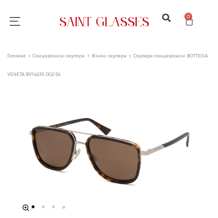
0
Головна
Сонцезахисні окуляри
Жіночі окуляри
Окуляри сонцезахисні BOTTEGA
VENETA BV1463S 002 56