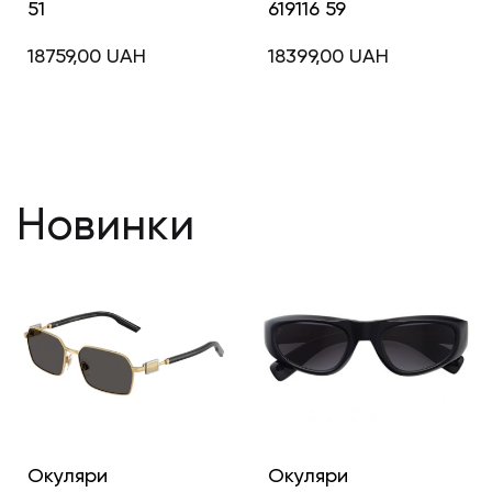
51
619116 59
18759,00
UAH
18399,00
UAH
Новинки
Окуляри
Окуляри