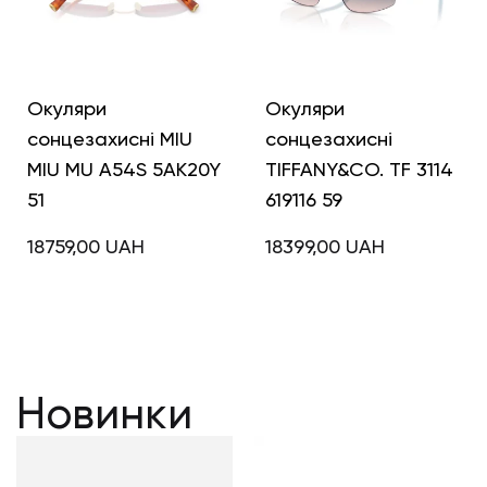
Окуляри
Окуляри
сонцезахисні MIU
сонцезахисні
MIU MU A54S 5AK20Y
TIFFANY&CO. TF 3114
51
619116 59
18759,00
UAH
18399,00
UAH
Новинки