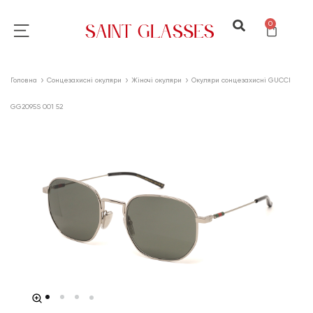
0
Головна
Сонцезахисні окуляри
Жіночі окуляри
Окуляри сонцезахисні GUCCI
GG2095S 001 52