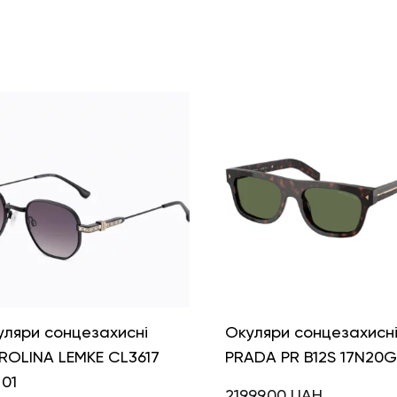
уляри сонцезахисні
Окуляри сонцезахисн
ROLINA LEMKE CL3617
PRADA PR B12S 17N20G
01
21999,00
UAH