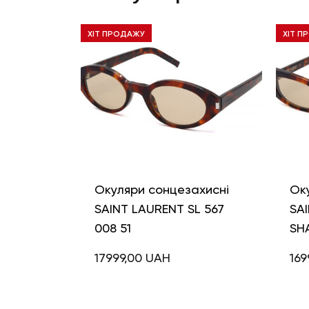
ХІТ ПРОДАЖУ
ХІТ П
Окуляри сонцезахисні
Ок
SAINT LAURENT SL 567
SAI
008 51
SH
17999,00
UAH
169