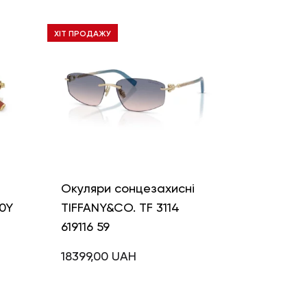
ХІТ ПРОДАЖУ
і
Окуляри сонцезахисні
0Y
TIFFANY&CO. TF 3114
619116 59
18399,00
UAH