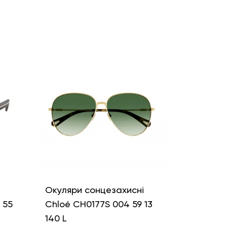
і
Окуляри сонцезахисні
 55
Chloé CH0177S 004 59 13
140 L