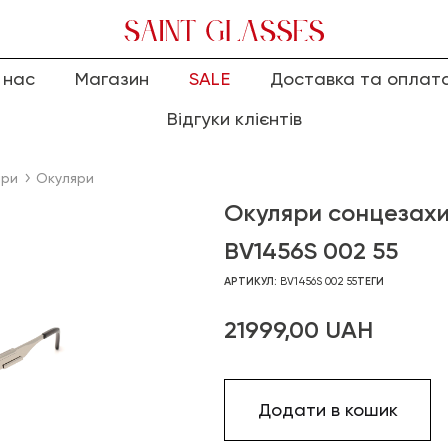
 нас
Магазин
SALE
Доставка та оплат
Відгуки клієнтів
яри
Окуляри
Окуляри сонцезах
BV1456S 002 55
АРТИКУЛ:
BV1456S 002 55
ТЕГИ
21999,00
UAH
Додати в кошик