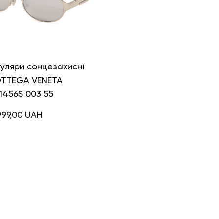
уляри сонцезахисні
TTEGA VENETA
1456S 003 55
999,00
UAH