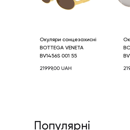
Окуляри сонцезахисні
Ок
BOTTEGA VENETA
BO
BV1456S 001 55
BV
21999,00
UAH
21
Популярні