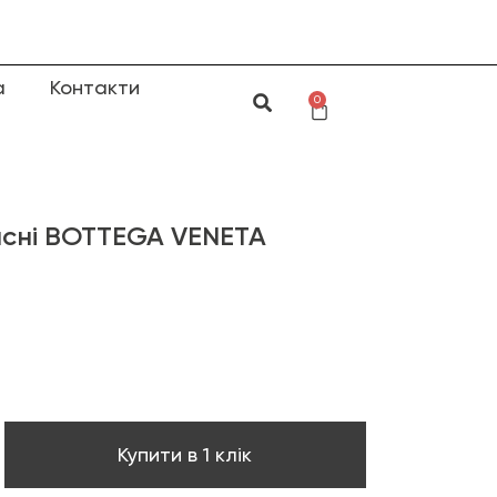
а
Контакти
0
исні BOTTEGA VENETA
Купити в 1 клік