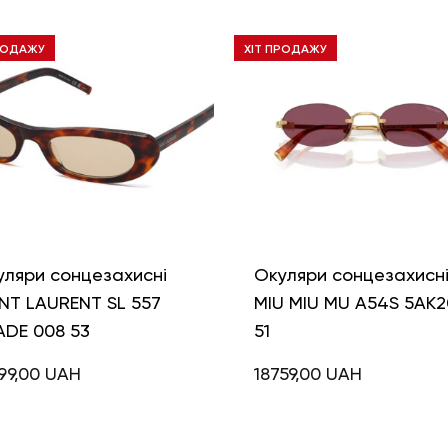
РОДАЖУ
ХІТ ПРОДАЖУ
уляри сонцезахисні
Окуляри сонцезахисн
NT LAURENT SL 557
MIU MIU MU A54S 5AK2
ADE 008 53
51
99,00
UAH
18759,00
UAH