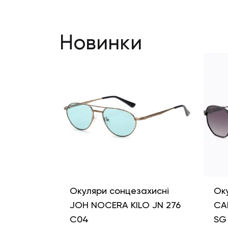
Новинки
Окуляри сонцезахисні
Ок
JOH NOCERA KILO JN 276
CA
C04
SG 