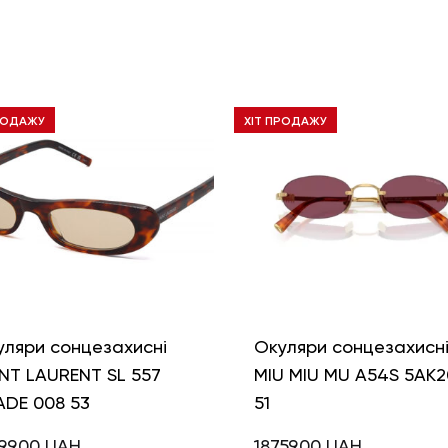
РОДАЖУ
ХІТ ПРОДАЖУ
уляри сонцезахисні
Окуляри сонцезахисн
NT LAURENT SL 557
MIU MIU MU A54S 5AK2
ADE 008 53
51
99,00
UAH
18759,00
UAH