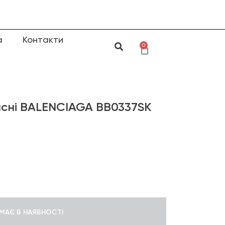
а
Контакти
0
сні BALENCIAGA BB0337SK
МАЄ В НАЯВНОСТІ