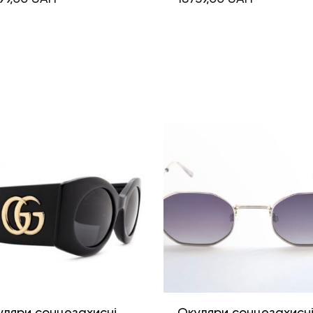
уляри сонцезахисні
Окуляри сонцезахисн