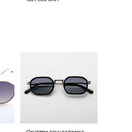
і
Окуляри сонцезахисні