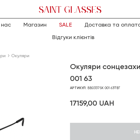
 нас
Магазин
SALE
Доставка та оплат
Відгуки клієнтів
яри
Окуляри
Окуляри сонцезахи
001 63
АРТИКУЛ:
BB0337SK 001 63
ТЕГ
17159,00
UAH
НЕ