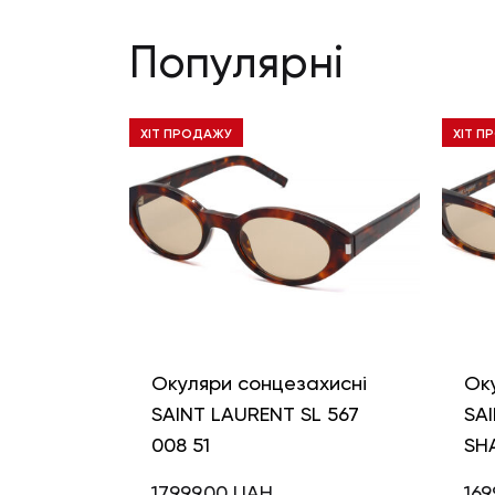
Популярні
ХІТ ПРОДАЖУ
ХІТ П
Окуляри сонцезахисні
Ок
SAINT LAURENT SL 567
SAI
008 51
SH
17999,00
UAH
169