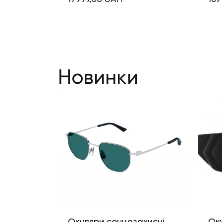
Новинки
Окуляри сонцезахисні
Ок