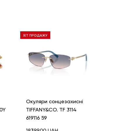
ХІТ ПРОДАЖУ
і
Окуляри сонцезахисні
0Y
TIFFANY&CO. TF 3114
619116 59
18399,00
UAH