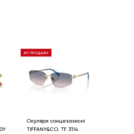
ХІТ ПРОДАЖУ
і
Окуляри сонцезахисні
0Y
TIFFANY&CO. TF 3114