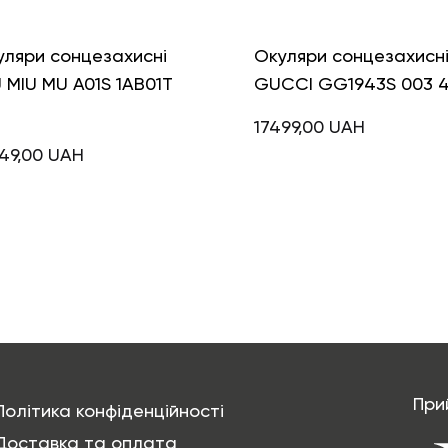
уляри сонцезахисні
Окуляри сонцезахисн
 MIU MU A01S 1AB01T
GUCCI GG1943S 003 
17499,00
UAH
49,00
UAH
При
Політика конфіденційності
Доставка та оплата