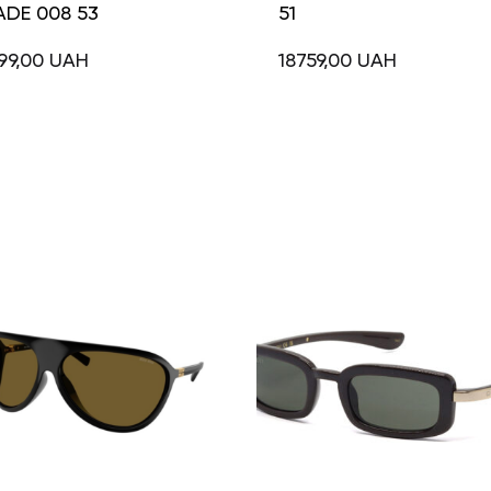
ADE 008 53
51
99,00
UAH
18759,00
UAH