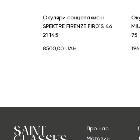
Окуляри сонцезахисні
Ок
SPEKTRE FIRENZE FIR01S 46
MIU
21 145
75
8500,00
UAH
196
Про нас
Магазин