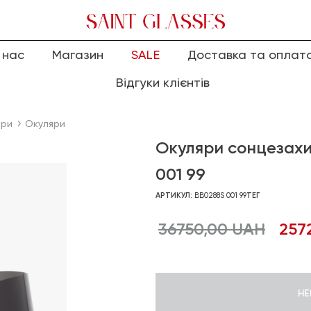
 нас
Магазин
SALE
Доставка та оплат
Відгуки клієнтів
яри
Окуляри
Окуляри сонцезахи
001 99
АРТИКУЛ:
BB0288S 001 99
ТЕГ
36750,00
UAH
257
НЕ