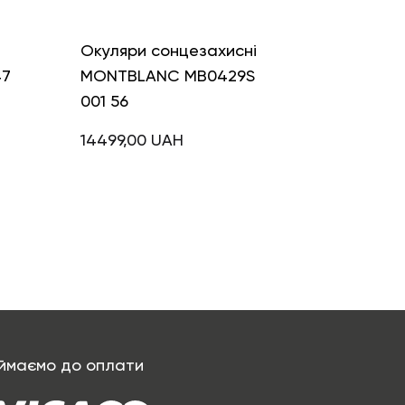
і
Окуляри сонцезахисні
47
MONTBLANC MB0429S
001 56
14499,00
UAH
ймаємо до оплати