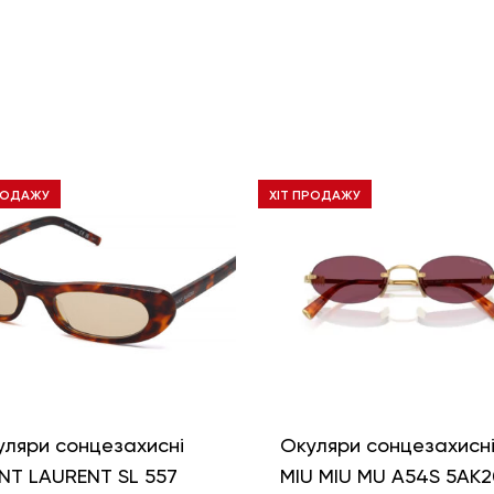
РОДАЖУ
ХІТ ПРОДАЖУ
уляри сонцезахисні
Окуляри сонцезахисн
NT LAURENT SL 557
MIU MIU MU A54S 5AK2