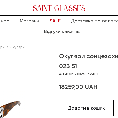
 нас
Магазин
SALE
Доставка та оплат
Відгуки клієнтів
яри
Окуляри
Окуляри сонцезах
023 51
АРТИКУЛ:
BB0096S 023 51
ТЕГ
18259,00
UAH
Додати в кошик