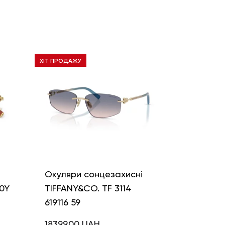
ХІТ ПРОДАЖУ
і
Окуляри сонцезахисні
0Y
TIFFANY&CO. TF 3114
619116 59
18399,00
UAH