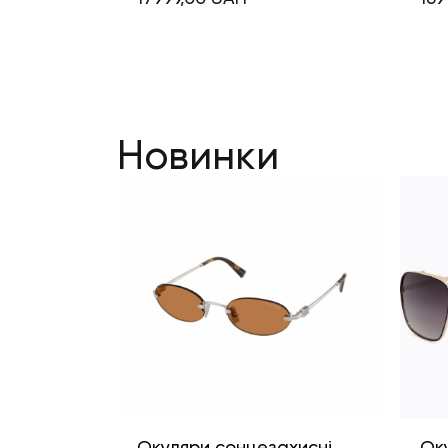
Новинки
Окуляри сонцезахисні
Ок