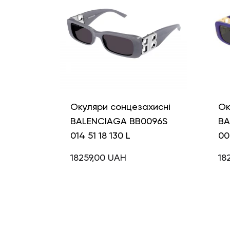
Окуляри сонцезахисні
Ок
BALENCIAGA BB0096S
BA
014 51 18 130 L
00
18259,00
UAH
18