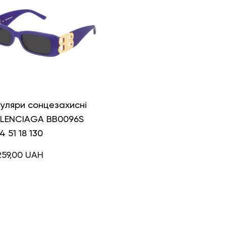
уляри сонцезахисні
LENCIAGA BB0096S
4 51 18 130
259,00
UAH