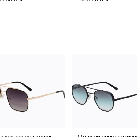
уляри сонцезахисні
Окуляри сонцезахисн