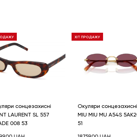
РОДАЖУ
ХІТ ПРОДАЖУ
уляри сонцезахисні
Окуляри сонцезахисн
NT LAURENT SL 557
MIU MIU MU A54S 5AK2
ADE 008 53
51
99,00
UAH
18759,00
UAH