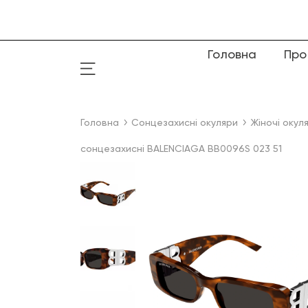
Головна
Про
Головна
Сонцезахисні окуляри
Жіночі окул
сонцезахисні BALENCIAGA BB0096S 023 51