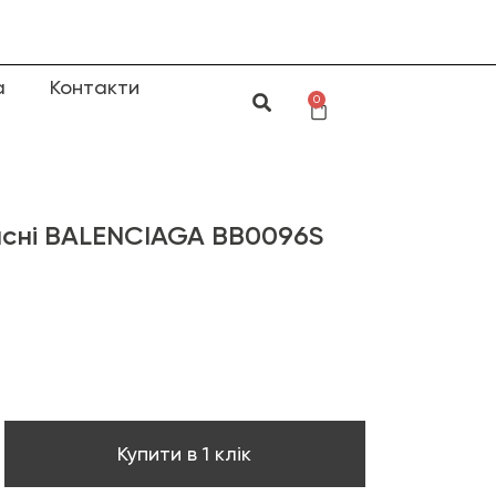
а
Контакти
0
исні BALENCIAGA BB0096S
Купити в 1 клік