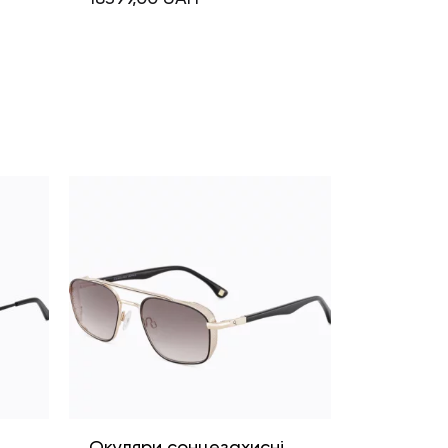
і
Окуляри сонцезахисні