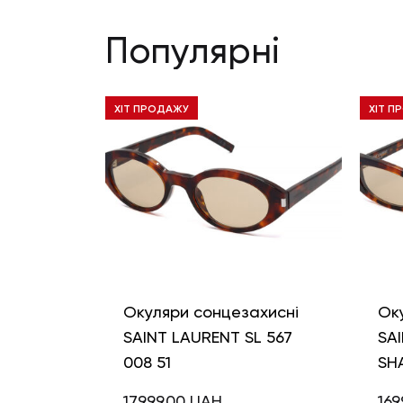
Популярні
ХІТ ПРОДАЖУ
ХІТ П
Окуляри сонцезахисні
Ок
SAINT LAURENT SL 567
SAI
008 51
SH
17999,00
UAH
169