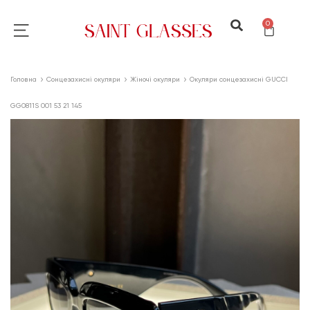
0
Головна
Сонцезахисні окуляри
Жіночі окуляри
Окуляри сонцезахисні GUCCI
GG0811S 001 53 21 145