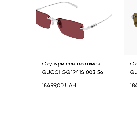
Окуляри сонцезахисні
Ок
GUCCI GG1941S 003 56
GU
18499,00
UAH
18