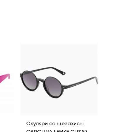
і
Окуляри сонцезахисні
CAROLINA LEMKE CL9157