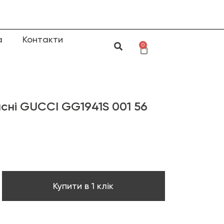
а
Контакти
0
сні GUCCI GG1941S 001 56
Купити в 1 клік