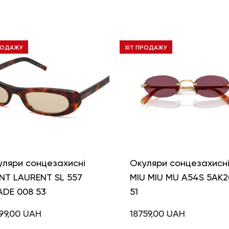
РОДАЖУ
ХІТ ПРОДАЖУ
уляри сонцезахисні
Окуляри сонцезахисн
NT LAURENT SL 557
MIU MIU MU A54S 5AK2
ADE 008 53
51
99,00
UAH
18759,00
UAH