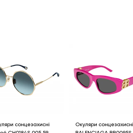
уляри сонцезахисні
Окуляри сонцезахисн
loé CH0184S 005 59
BALENCIAGA BB0095S