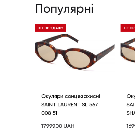
Популярні
ХІТ ПРОДАЖУ
ХІТ П
Окуляри сонцезахисні
Ок
SAINT LAURENT SL 567
SAI
008 51
SH
17999,00
UAH
169