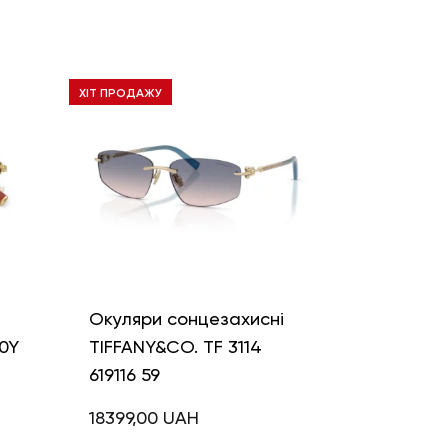
ХІТ ПРОДАЖУ
і
Окуляри сонцезахисні
0Y
TIFFANY&CO. TF 3114
619116 59
18399,00
UAH