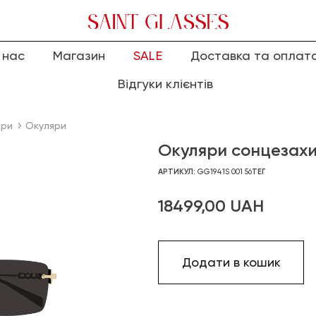
 нас
Магазин
SALE
Доставка та оплат
Відгуки клієнтів
яри
Окуляри
Окуляри сонцезахи
АРТИКУЛ:
GG1941S 001 56
ТЕГ
18499,00
UAH
Додати в кошик