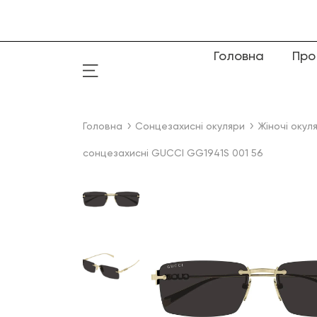
Головна
Про
Головна
Сонцезахисні окуляри
Жіночі окул
сонцезахисні GUCCI GG1941S 001 56