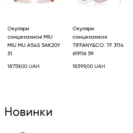
Окуляри
Окуляри
сонцезахисні MIU
сонцезахисні
MIU MU A54S 5AK20Y
TIFFANY&CO. TF 3114
51
619116 59
18759,00
UAH
18399,00
UAH
Новинки