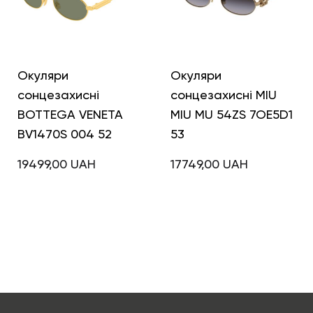
Окуляри
Окуляри
сонцезахисні
сонцезахисні MIU
BOTTEGA VENETA
MIU MU 54ZS 7OE5D1
BV1470S 004 52
53
19499,00
UAH
17749,00
UAH