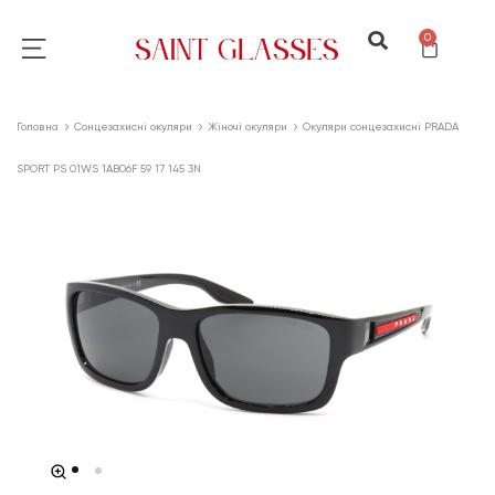
0
Головна
Сонцезахисні окуляри
Жіночі окуляри
Окуляри сонцезахисні PRADA
SPORT PS 01WS 1AB06F 59 17 145 3N