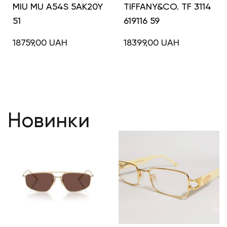
MIU MU A54S 5AK20Y
TIFFANY&CO. TF 3114
51
619116 59
18759,00
UAH
18399,00
UAH
Новинки