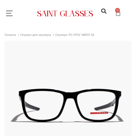
0
Головна
Оправи для окулярів
Окуляри PS 07OV 1AB101 56