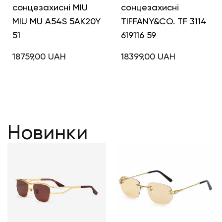
сонцезахисні MIU
сонцезахисні
MIU MU A54S 5AK20Y
TIFFANY&CO. TF 3114
51
619116 59
18759,00
UAH
18399,00
UAH
Новинки