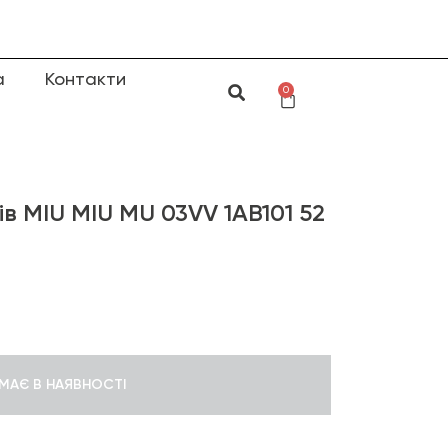
а
Контакти
0
в MIU MIU MU 03VV 1AB101 52
МАЄ В НАЯВНОСТІ