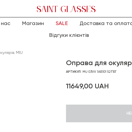
 нас
Магазин
SALE
Доставка та оплат
Відгуки клієнтів
кулярів MIU
Оправа для окулярі
АРТИКУЛ:
MU 03VV 1AB101 52
ТЕГ
11649,00
UAH
НЕ