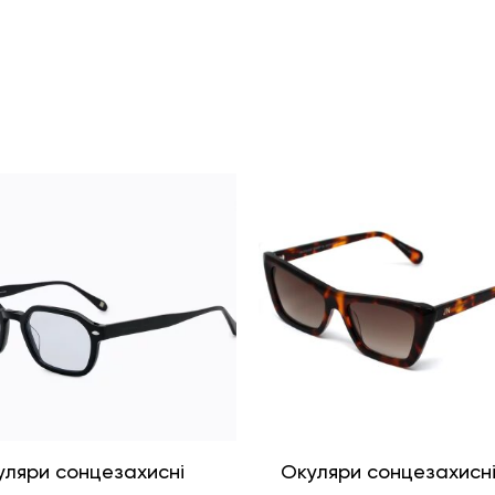
уляри сонцезахисні
Окуляри сонцезахисн