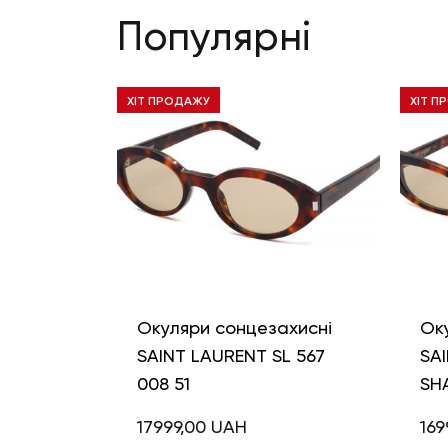
Популярні
ХІТ ПРОДАЖУ
ХІТ П
Окуляри сонцезахисні
Ок
SAINT LAURENT SL 567
SAI
008 51
SH
17999,00
UAH
169