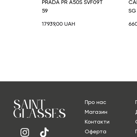
PRADA PR A50S SVF09T
CA
59
SG
17939,00
UAH
66
Про нас
Магазин
Контакти
Оферта