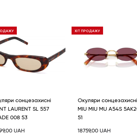
РОДАЖУ
ХІТ ПРОДАЖУ
уляри сонцезахисні
Окуляри сонцезахисн
NT LAURENT SL 557
MIU MIU MU A54S 5AK2
ADE 008 53
51
99,00
UAH
18759,00
UAH