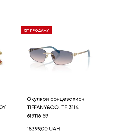
ХІТ ПРОДАЖУ
і
Окуляри сонцезахисні
0Y
TIFFANY&CO. TF 3114
619116 59
18399,00
UAH