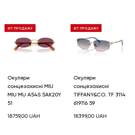
ХІТ ПРОДАЖУ
ХІТ ПРОДАЖУ
Окуляри
Окуляри
сонцезахисні MIU
сонцезахисні
MIU MU A54S 5AK20Y
TIFFANY&CO. TF 3114
51
619116 59
18759,00
UAH
18399,00
UAH