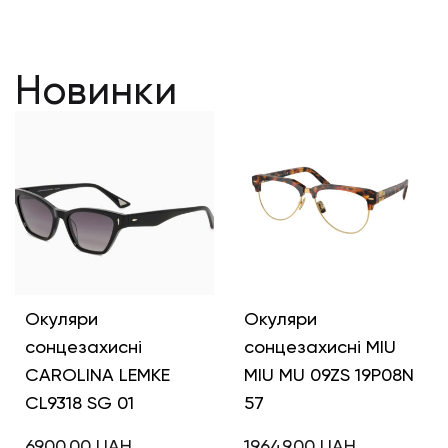
Новинки
Окуляри
Окуляри
сонцезахисні
сонцезахисні MIU
CAROLINA LEMKE
MIU MU 09ZS 19P08N
CL9318 SG 01
57
6900,00
UAH
19649,00
UAH