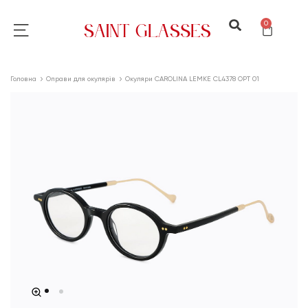
0
Головна
Оправи для окулярів
Окуляри CAROLINA LEMKE CL4378 OPT 01