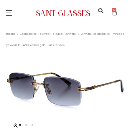
0
Головна
Сонцезахисні окуляри
Жіночі окуляри
Окуляри сонцезахисні Vintage
Eyewear MILANO Yellow gold Black lenses