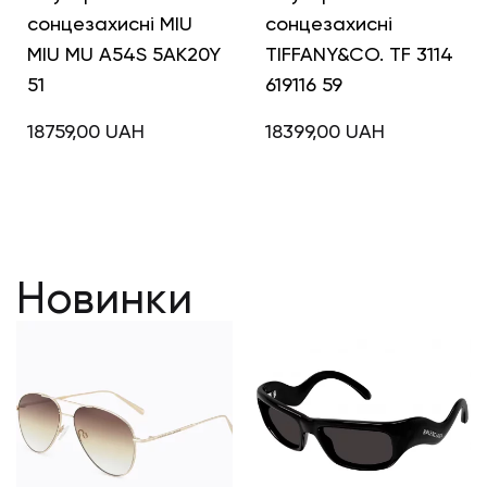
сонцезахисні MIU
сонцезахисні
MIU MU A54S 5AK20Y
TIFFANY&CO. TF 3114
51
619116 59
18759,00
UAH
18399,00
UAH
Новинки