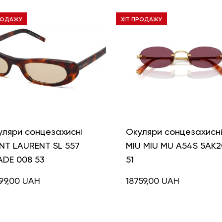
РОДАЖУ
ХІТ ПРОДАЖУ
уляри сонцезахисні
Окуляри сонцезахисн
NT LAURENT SL 557
MIU MIU MU A54S 5AK2
ADE 008 53
51
99,00
UAH
18759,00
UAH