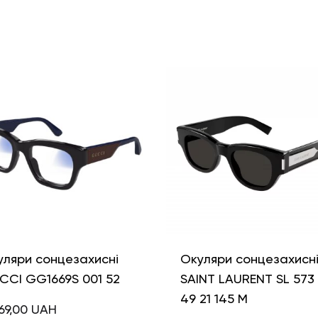
уляри сонцезахисні
Окуляри сонцезахисн
CCI GG1669S 001 52
SAINT LAURENT SL 573
49 21 145 M
69,00
UAH