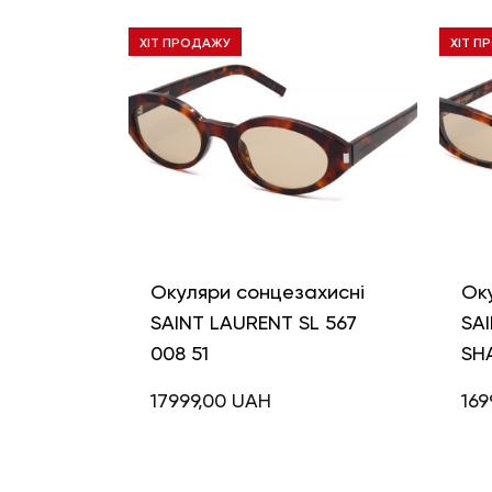
ХІТ ПРОДАЖУ
ХІТ П
Окуляри сонцезахисні
Ок
SAINT LAURENT SL 567
SAI
008 51
SH
17999,00
UAH
169