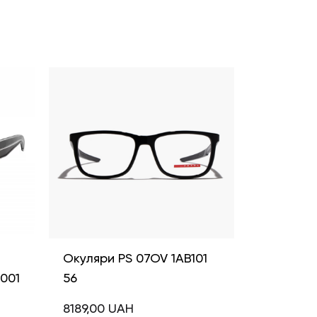
і
Окуляри PS 07OV 1AB101
 001
56
8189,00
UAH