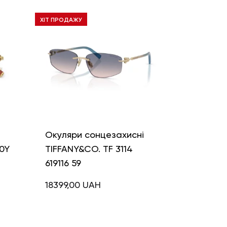
ХІТ ПРОДАЖУ
і
Окуляри сонцезахисні
0Y
TIFFANY&CO. TF 3114
619116 59
18399,00
UAH