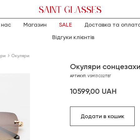
 нас
Магазин
SALE
Доставка та оплат
Відгуки клієнтів
яри
Окуляри
Окуляри сонцезахи
АРТИКУЛ:
VSM13 C02
ТЕГ
10599,00
UAH
Додати в кошик