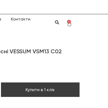
а
Контакти
0
сні VESSUM VSM13 C02
Купити в 1 клік