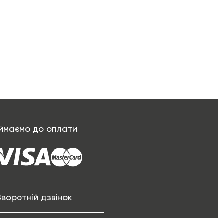
ймаємо до оплати
Зворотній дзвінок