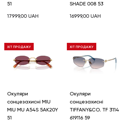
51
SHADE 008 53
17999,00
UAH
16999,00
UAH
ХІТ ПРОДАЖУ
ХІТ ПРОДАЖУ
Окуляри
Окуляри
сонцезахисні MIU
сонцезахисні
MIU MU A54S 5AK20Y
TIFFANY&CO. TF 3114
51
619116 59