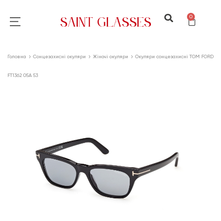
0
Головна
Сонцезахисні окуляри
Жіночі окуляри
Окуляри сонцезахисні TOM FORD
FT1362 05A 53