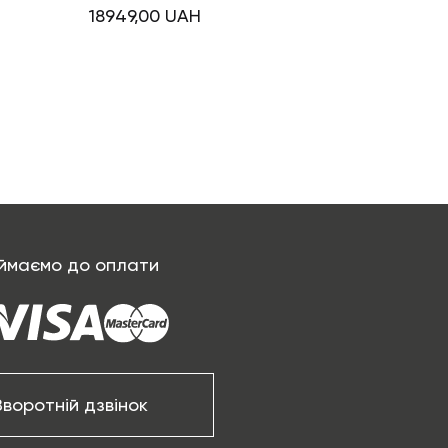
18949,00
UAH
ймаємо до оплати
Зворотній дзвінок