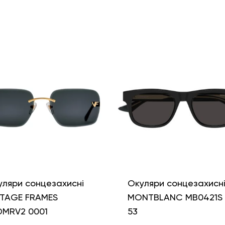
уляри сонцезахисні
Окуляри сонцезахисн
NTAGE FRAMES
MONTBLANC MB0421S 
DMRV2 0001
53