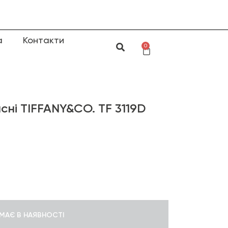
а
Контакти
0
ні TIFFANY&CO. TF 3119D
МАЄ В НАЯВНОСТІ