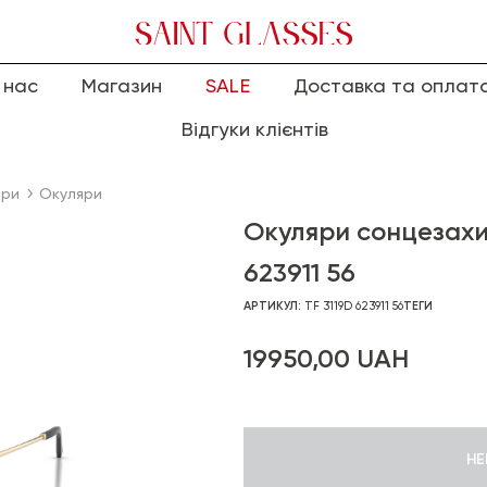
 нас
Магазин
SALE
Доставка та оплат
Відгуки клієнтів
яри
Окуляри
Окуляри сонцезахис
623911 56
АРТИКУЛ:
TF 3119D 623911 56
ТЕГИ
19950,00
UAH
НЕ