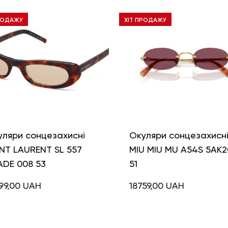
РОДАЖУ
ХІТ ПРОДАЖУ
уляри сонцезахисні
Окуляри сонцезахисн
NT LAURENT SL 557
MIU MIU MU A54S 5AK2
ADE 008 53
51
99,00
UAH
18759,00
UAH