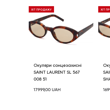
ХІТ ПРОДАЖУ
ХІТ П
Окуляри сонцезахисні
Ок
SAINT LAURENT SL 567
SAI
008 51
SH
17999,00
UAH
169