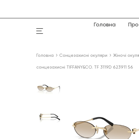
Головна
Про
Головна
Сонцезахисні окуляри
Жіночі окул
сонцезахисні TIFFANY&CO. TF 3119D 623911 56