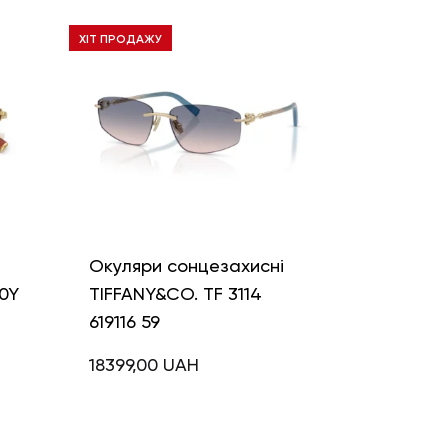
ХІТ ПРОДАЖУ
і
Окуляри сонцезахисні
0Y
TIFFANY&CO. TF 3114
619116 59
18399,00
UAH