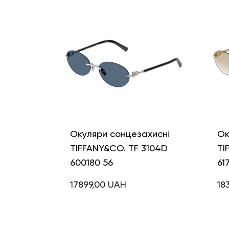
Окуляри сонцезахисні
Ок
TIFFANY&CO. TF 3104D
TI
600180 56
61
17899,00
UAH
18