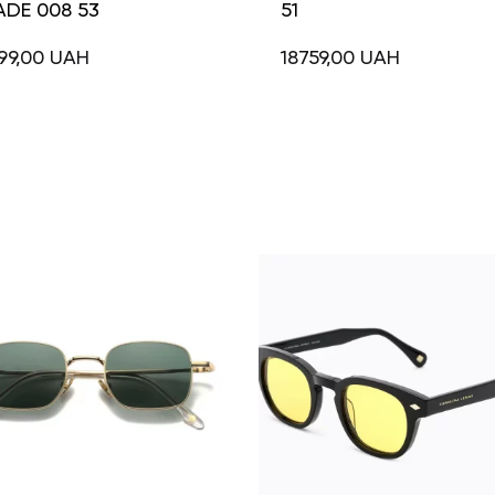
ADE 008 53
51
99,00
UAH
18759,00
UAH