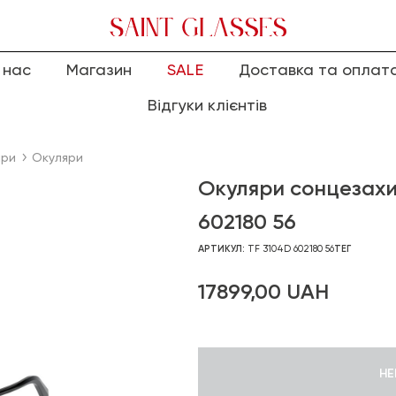
 нас
Магазин
SALE
Доставка та оплат
Відгуки клієнтів
яри
Окуляри
Окуляри сонцезахи
602180 56
АРТИКУЛ:
TF 3104D 602180 56
ТЕГ
17899,00
UAH
НЕ