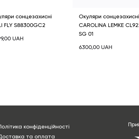
уляри сонцезахисні
Окуляри сонцезахисн
LI FLY S88300GC2
CAROLINA LEMKE CL92
SG 01
99,00
UAH
6300,00
UAH
При
Політика конфіденційності
Доставка та оплата