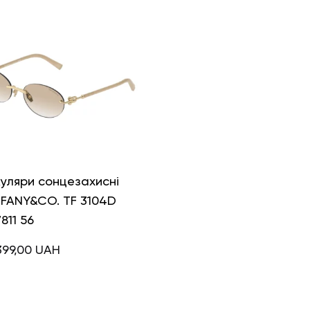
уляри сонцезахисні
FFANY&CO. TF 3104D
7811 56
399,00
UAH