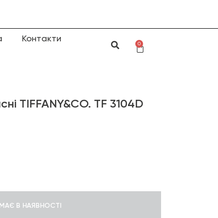
а
Контакти
0
сні TIFFANY&CO. TF 3104D
МАЄ В НАЯВНОСТІ