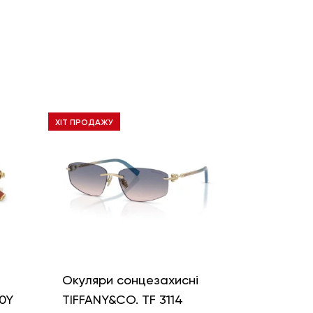
ХІТ ПРОДАЖУ
і
Окуляри сонцезахисні
0Y
TIFFANY&CO. TF 3114