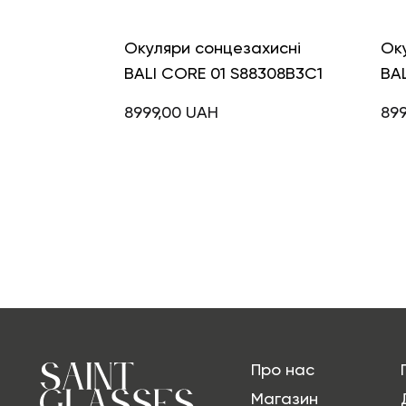
Окуляри сонцезахисні
Ок
BALI CORE 01 S88308B3C1
BA
8999,00
UAH
89
Про нас
Магазин