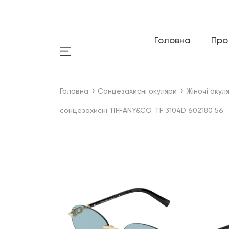
Головна
Про
Головна
Сонцезахисні окуляри
Жіночі окул
сонцезахисні TIFFANY&CO. TF 3104D 602180 56