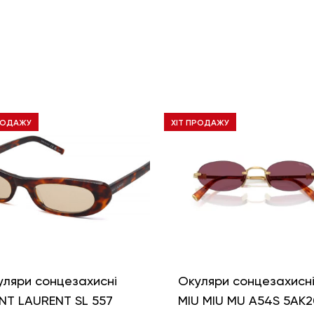
РОДАЖУ
ХІТ ПРОДАЖУ
уляри сонцезахисні
Окуляри сонцезахисн
NT LAURENT SL 557
MIU MIU MU A54S 5AK2