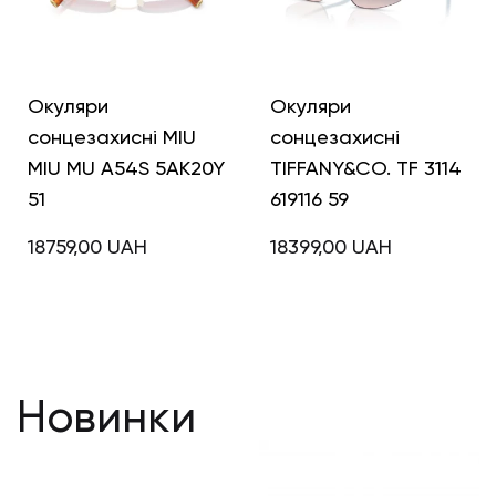
Окуляри
Окуляри
сонцезахисні MIU
сонцезахисні
MIU MU A54S 5AK20Y
TIFFANY&CO. TF 3114
51
619116 59
18759,00
UAH
18399,00
UAH
Новинки