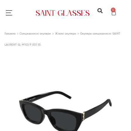
0
Головна
Сонцезахисні окуляри
Жіночі окуляри
Окуляри сонцезахисні SAINT
LAURENT SL M153/F 001 55