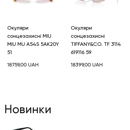
Окуляри
Окуляри
сонцезахисні MIU
сонцезахисні
MIU MU A54S 5AK20Y
TIFFANY&CO. TF 3114
51
619116 59
18759,00
UAH
18399,00
UAH
Новинки