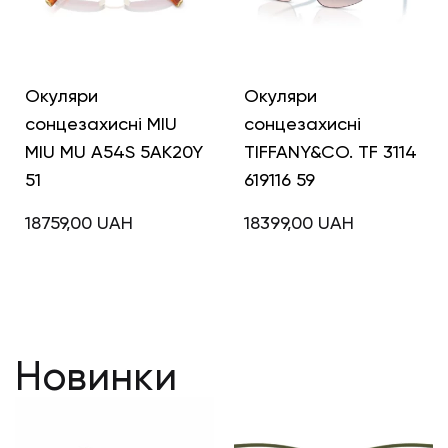
Окуляри
Окуляри
сонцезахисні MIU
сонцезахисні
MIU MU A54S 5AK20Y
TIFFANY&CO. TF 3114
51
619116 59
18759,00
UAH
18399,00
UAH
Новинки