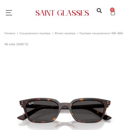
0
Головна
Сонцезахисні окуляри
Жіночі окуляри
Окуляри сонцезахисні RAY-BAN
RB 4456 135987 53