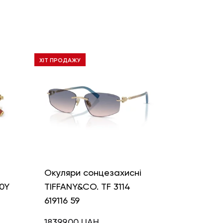
ХІТ ПРОДАЖУ
і
Окуляри сонцезахисні
0Y
TIFFANY&CO. TF 3114
619116 59
18399,00
UAH