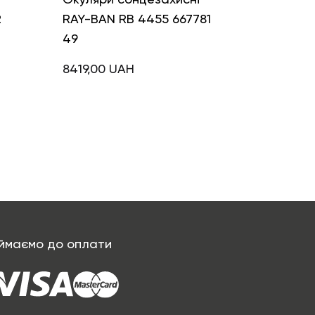
2
RAY-BAN RB 4455 667781
49
8419,00
UAH
ймаємо до оплати