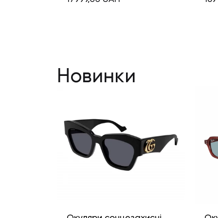
Новинки
Окуляри сонцезахисні
Ок