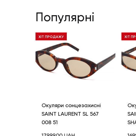
Популярні
ХІТ ПРОДАЖУ
ХІТ П
Окуляри сонцезахисні
Ок
SAINT LAURENT SL 567
SAI
008 51
SH
17999,00
UAH
169