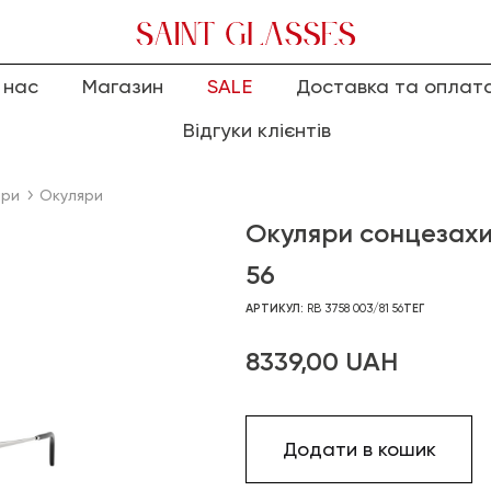
 нас
Магазин
SALE
Доставка та оплат
Відгуки клієнтів
яри
Окуляри
Окуляри сонцезахи
56
АРТИКУЛ:
RB 3758 003/81 56
ТЕГ
8339,00
UAH
Додати в кошик