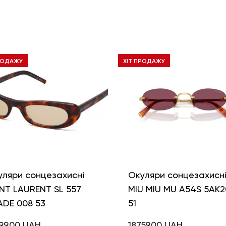
РОДАЖУ
ХІТ ПРОДАЖУ
уляри сонцезахисні
Окуляри сонцезахисн
NT LAURENT SL 557
MIU MIU MU A54S 5AK2
ADE 008 53
51
99,00
UAH
18759,00
UAH