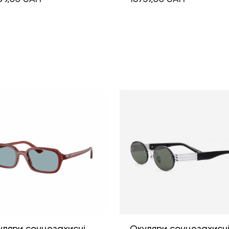
уляри сонцезахисні
Окуляри сонцезахисн