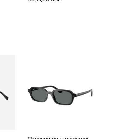
і
Окуляри сонцезахисні