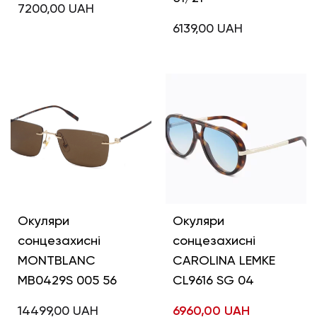
7200,00
UAH
6139,00
UAH
Окуляри
Окуляри
сонцезахисні
сонцезахисні
MONTBLANC
CAROLINA LEMKE
MB0429S 005 56
CL9616 SG 04
14499,00
UAH
6960,00
UAH