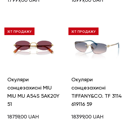
ХІТ ПРОДАЖУ
ХІТ ПРОДАЖУ
Окуляри
Окуляри
сонцезахисні MIU
сонцезахисні
MIU MU A54S 5AK20Y
TIFFANY&CO. TF 3114
51
619116 59
18759,00
UAH
18399,00
UAH