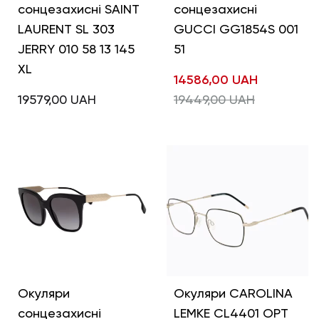
сонцезахисні SAINT
сонцезахисні
LAURENT SL 303
GUCCI GG1854S 001
JERRY 010 58 13 145
51
XL
14586,00
UAH
19579,00
UAH
19449,00
UAH
Окуляри
Окуляри CAROLINA
сонцезахисні
LEMKE CL4401 OPT